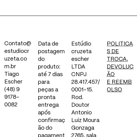
Contato@
Data de
Estúdio
POLITICA
Banqueta
Suporte de
Régua de
estudiocr
postagem
cruzeta
S DE
Sagaiá
violão
tomada - Serie
uzeta.co
do
escher
TROCA,
.ponto. - 2
Esgotado
reço promocional
 partir de
R$ 2.780,00
m.br
produto:
LTDA
DEVOLUÇ
metros
Tiago
até 7 dias
CNPJ
ÃO
Esgotado
Escher
para
28.417.457/
E REEMB
(48) 9
peças a
0001-15.
OLSO
9178-
pronta
Rod.
0082
entrega
Doutor
após
Antonio
confirmaç
Luiz Moura
ão do
Gonzaga
pagament
2765, sala