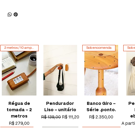
2 metros / 10 amperes
Sob encomenda
Sob 
Régua de
Pendurador
Banco Giro -
Pe
tomada - 2
Liso - unitário
Série .ponto.
metros
e
Preço normal
Preço promocional
Preço
R$ 139,00
R$ 111,20
R$ 2.350,00
Preço
Preço 
R$ 279,00
A part
Sob encomenda
2 metros / 10 amperes